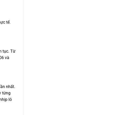
ực tế.
n tục. Từ
/06 và
gần nhất.
y từng
nhịp lô