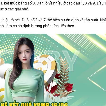
, kết thúc bằng số 3. Dàn lô về nhiều ở các đầu 1, 3 và 9. Đầu 
tục ở các giải nhỏ.
u hiệu rõ nét. Đuôi số 3 và 7 thể hiện sự ổn định về tần suất. N
h, làm cơ sở định hướng phân tích tiếp theo.