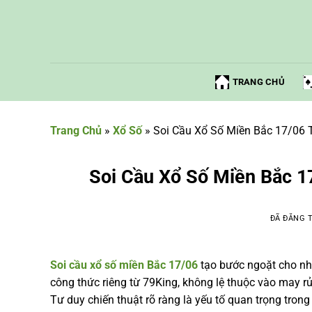
Chuyển
đến
nội
dung
TRANG CHỦ
Trang Chủ
»
Xổ Số
»
Soi Cầu Xổ Số Miền Bắc 17/06 
Soi Cầu Xổ Số Miền Bắc 1
ĐÃ ĐĂNG 
Soi cầu xổ số miền Bắc 17/06
tạo bước ngoặt cho nhữ
công thức riêng từ 79King, không lệ thuộc vào may rủ
Tư duy chiến thuật rõ ràng là yếu tố quan trọng trong