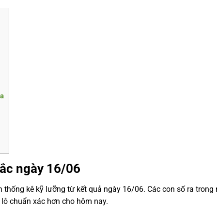
ia
Bắc ngày 16/06
 thống kê kỹ lưỡng từ kết quả ngày 16/06. Các con số ra trong
u lô chuẩn xác hơn cho hôm nay.