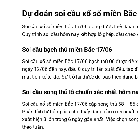
Dự đoán soi cầu xổ số miền Bắc
Soi cầu xổ số miền Bắc 17/06 đang được triển khai bở
Quy trình soi cầu hôm nay kết hợp lô ghép, cầu chéo 
Soi cầu bạch thủ miền Bắc 17/06
Soi cầu xổ số miền Bắc 17/06 bạch thủ 06 được đề xuấ
ngày 12/06 đến nay, đầu 0 duy trì tần suất đều, tạo 
mất tích kể từ đó. Sự trở lại được dự báo theo dạng b
Soi cầu song thủ lô chuẩn xác nhất hôm n
Soi cầu xổ số miền Bắc 17/06 cặp song thủ 58 – 85 đ
Phân tích từ bảng cầu cho thấy dạng cầu chéo xuất h
xuất hiện 3 lần trong 6 ngày gần nhất. Việc chọn so
theo tuần.