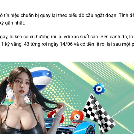
ó tín hiệu chuẩn bị quay lại theo biểu đồ cầu ngắt đoạn. Tính 
 kỳ gần nhất.
ày, lô kép có xu hướng rơi lại với xác suất cao. Bên cạnh đó, lô 
 kỳ vắng. 43 từng rơi ngày 14/06 và có tiền lệ rơi lại sau một 