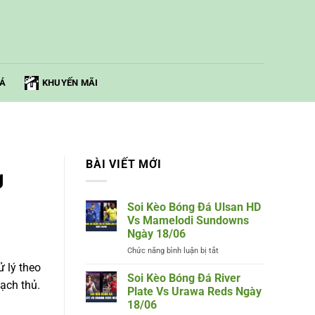
CÁ
KHUYẾN MÃI
BÀI VIẾT MỚI
g
Soi Kèo Bóng Đá Ulsan HD
Vs Mamelodi Sundowns
Ngày 18/06
ở
Chức năng bình luận bị tắt
Soi
ử lý theo
Kèo
Soi Kèo Bóng Đá River
ạch thủ.
Bóng
Plate Vs Urawa Reds Ngày
Đá
18/06
Ulsan