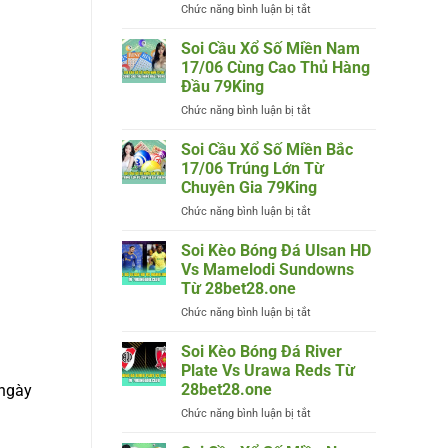
ở
Chức năng bình luận bị tắt
HD
Soi
Vs
Kèo
Mamelodi
Soi Cầu Xổ Số Miền Nam
Bóng
Sundowns
17/06 Cùng Cao Thủ Hàng
Đá
Ngày
Đầu 79King
River
18/06
ở
Chức năng bình luận bị tắt
Plate
Soi
Vs
Cầu
Urawa
Soi Cầu Xổ Số Miền Bắc
Xổ
Reds
17/06 Trúng Lớn Từ
Số
Ngày
Chuyên Gia 79King
Miền
18/06
ở
Chức năng bình luận bị tắt
Nam
Soi
17/06
Cầu
Cùng
Soi Kèo Bóng Đá Ulsan HD
Xổ
Cao
Vs Mamelodi Sundowns
Số
Thủ
Từ 28bet28.one
Miền
Hàng
ở
Chức năng bình luận bị tắt
Bắc
Đầu
Soi
17/06
79King
Kèo
Trúng
Soi Kèo Bóng Đá River
Bóng
Lớn
Plate Vs Urawa Reds Từ
Đá
Từ
28bet28.one
 ngày
Ulsan
Chuyên
ở
Chức năng bình luận bị tắt
HD
Gia
Soi
Vs
79King
Kèo
Mamelodi