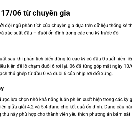
 17/06 từ chuyên gia
i đội ngũ phân tích của chuyên gia dựa trên dữ liệu thống kê th
và xác suất đầu – đuôi ổn định trong các chu kỳ trước đó.
t sau khi phân tích biến động từ các kỳ có đầu 0 xuất hiện liê
điều kiện để lô chạm đuôi 6 rơi lại. 06 đã từng góp mặt ngày 10
ạch thủ ghép từ đầu 0 và đuôi 6 của nhịp rơi đối xứng.
ay
ược lựa chọn nhờ khả năng luân phiên xuất hiện trong các kỳ 
iện giữa giải 4.2 và 5.4 đang cho kết quả ổn định. Dạng cầu nà
ng thủ này phù hợp cho thành viên yêu thích phương án bám sát 