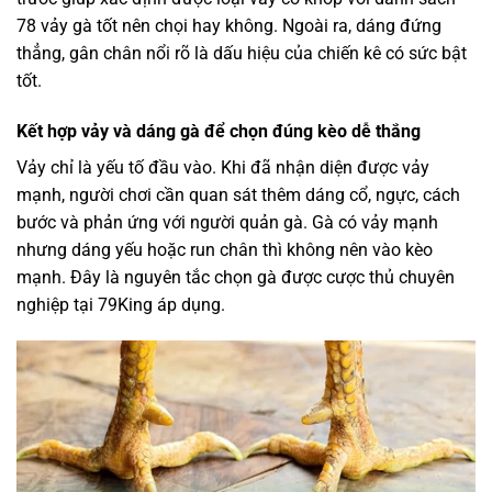
78 vảy gà tốt nên chọi hay không. Ngoài ra, dáng đứng
thẳng, gân chân nổi rõ là dấu hiệu của chiến kê có sức bật
tốt.
Kết hợp vảy và dáng gà để chọn đúng kèo dễ thắng
Vảy chỉ là yếu tố đầu vào. Khi đã nhận diện được vảy
mạnh, người chơi cần quan sát thêm dáng cổ, ngực, cách
bước và phản ứng với người quản gà. Gà có vảy mạnh
nhưng dáng yếu hoặc run chân thì không nên vào kèo
mạnh. Đây là nguyên tắc chọn gà được cược thủ chuyên
nghiệp tại 79King áp dụng.