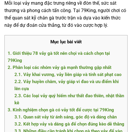
Mỗi loại vảy mang đặc trưng riêng về đòn thế, sức sát
thương và phong cách tấn công. Tại 79King, người chơi có
thể quan sát kỹ chân gà trước trận và dựa vào kiến thức
này để dự đoán cửa thắng, từ đó vào cược hợp lý.
Mục lục bài viết
1.
Giới thiệu 78 vảy gà tốt nên chọi và cách chọn tại
79King
2.
Phân loại các nhóm vảy gà mạnh thường gặp nhất
2.1.
Vảy khai vương, vảy liên giáp và tính sát phạt cao
2.2.
Vảy huyền châm, vảy giáp vi đao và ưu điểm khi
lên cựa
2.3.
Các loại vảy quý hiếm như thất đao thiên, nhật thần
kê
3.
Kinh nghiệm chọn gà có vảy tốt để cược tại 79King
3.1.
Quan sát vảy từ ánh sáng, góc độ và dáng chân
3.2.
Kết hợp vảy và dáng gà để chọn đúng kèo dễ thắng
3.3.
Những điều cần tránh khi chọn gà theo vảy để vào