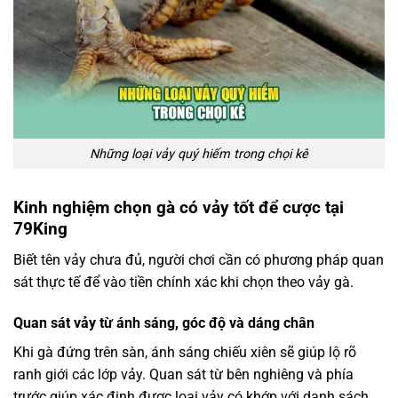
Những loại vảy quý hiếm trong chọi kê
Kinh nghiệm chọn gà có vảy tốt để cược tại
79King
Biết tên vảy chưa đủ, người chơi cần có phương pháp quan
sát thực tế để vào tiền chính xác khi chọn theo vảy gà.
Quan sát vảy từ ánh sáng, góc độ và dáng chân
Khi gà đứng trên sàn, ánh sáng chiếu xiên sẽ giúp lộ rõ
ranh giới các lớp vảy. Quan sát từ bên nghiêng và phía
trước giúp xác định được loại vảy có khớp với danh sách