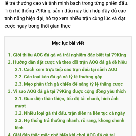
lệ trả thưởng cao và tính minh bạch trong từng phiên đấu.
Trên hệ thống 79King, sảnh đấu này tích hợp đầy đủ các
tính năng hiện đại, hỗ trợ xem nhiều trận cùng lúc và đặt
cược ngay trong thời gian thực.
Mục lục bài viết
1.
Giới thiệu AOG đá gà và trải nghiệm đặc biệt tại 79King
2.
Hướng dẫn đặt cược và theo dõi trận AOG đá gà dễ hiểu
2.1.
Cách xem trực tiếp các trận đấu tại sảnh AOG
2.2.
Các loại kèo đá gà và tỷ lệ thường gặp
2.3.
Mẹo phân tích gà chiến để nâng tỷ lệ thắng cược
3.
Vì sao AOG đá gà tại 79King được cộng đồng yêu thích
3.1.
Giao diện thân thiện, tốc độ tải nhanh, hình ảnh
mượt
3.2.
Nhiều loại gà thi đấu, trận diễn ra liên tục cả ngày
3.3.
Hệ thống trả thưởng nhanh, rõ ràng, không chênh
lệch
4.
Giải đáp thắc mắc phổ biến khi chơi AOG đá gà tại