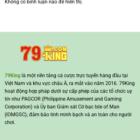
Botafogo
Không có bình luận nào để hiển thị.
17/06/2025
Vs
Seattle
Sounders
Ngày
16/06
79King
là một nền tảng cá cược trực tuyến hàng đầu tại
Việt Nam và khu vực châu Á, ra mắt vào năm 2016. 79King
hoạt động hợp pháp dưới sự cấp phép của các tổ chức uy
tín như PAGCOR (Philippine Amusement and Gaming
Corporation) và Ủy ban Giám sát Cờ bạc Isle of Man
(IOMGSC), đảm bảo tính minh bạch và an toàn cho người
chơi.