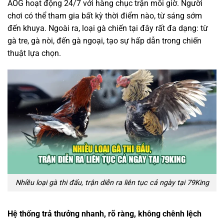
AOG hoạt động 24/7 với hàng chục trận mỗi giờ. Người
chơi có thể tham gia bất kỳ thời điểm nào, từ sáng sớm
đến khuya. Ngoài ra, loại gà chiến tại đây rất đa dạng: từ
gà tre, gà nòi, đến gà ngoại, tạo sự hấp dẫn trong chiến
thuật lựa chọn.
Nhiều loại gà thi đấu, trận diễn ra liên tục cả ngày tại 79King
Hệ thống trả thưởng nhanh, rõ ràng, không chênh lệch