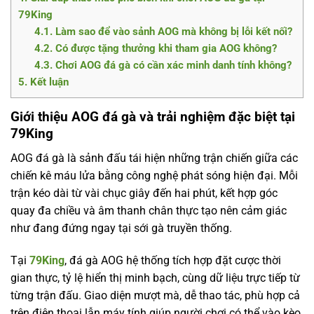
79King
4.1.
Làm sao để vào sảnh AOG mà không bị lỗi kết nối?
4.2.
Có được tặng thưởng khi tham gia AOG không?
4.3.
Chơi AOG đá gà có cần xác minh danh tính không?
5.
Kết luận
Giới thiệu AOG đá gà và trải nghiệm đặc biệt tại
79King
AOG đá gà là sảnh đấu tái hiện những trận chiến giữa các
chiến kê máu lửa bằng công nghệ phát sóng hiện đại. Mỗi
trận kéo dài từ vài chục giây đến hai phút, kết hợp góc
quay đa chiều và âm thanh chân thực tạo nên cảm giác
như đang đứng ngay tại sới gà truyền thống.
Tại
79King
, đá gà AOG hệ thống tích hợp đặt cược thời
gian thực, tỷ lệ hiển thị minh bạch, cùng dữ liệu trực tiếp từ
từng trận đấu. Giao diện mượt mà, dễ thao tác, phù hợp cả
trên điện thoại lẫn máy tính giúp người chơi có thể vào kèo