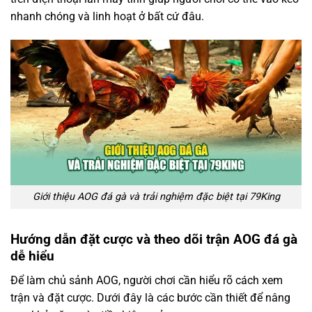
nhanh chóng và linh hoạt ở bất cứ đâu.
Giới thiệu AOG đá gà và trải nghiệm đặc biệt tại 79King
Hướng dẫn đặt cược và theo dõi trận AOG đá gà
dễ hiểu
Để làm chủ sảnh AOG, người chơi cần hiểu rõ cách xem
trận và đặt cược. Dưới đây là các bước cần thiết để nâng