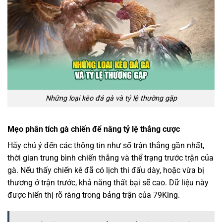
Những loại kèo đá gà và tỷ lệ thường gặp
Mẹo phân tích gà chiến để nâng tỷ lệ thắng cược
Hãy chú ý đến các thông tin như số trận thắng gần nhất,
thời gian trung bình chiến thắng và thể trạng trước trận của
gà. Nếu thấy chiến kê đã có lịch thi đấu dày, hoặc vừa bị
thương ở trận trước, khả năng thất bại sẽ cao. Dữ liệu này
được hiển thị rõ ràng trong bảng trận của 79King.