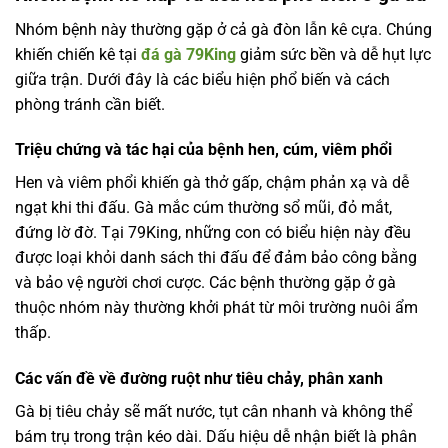
Nhóm bệnh này thường gặp ở cả gà đòn lẫn kê cựa. Chúng
khiến chiến kê tại
đá gà 79King
giảm sức bền và dễ hụt lực
giữa trận. Dưới đây là các biểu hiện phổ biến và cách
phòng tránh cần biết.
Triệu chứng và tác hại của bệnh hen, cúm, viêm phổi
Hen và viêm phổi khiến gà thở gấp, chậm phản xạ và dễ
ngạt khi thi đấu. Gà mắc cúm thường sổ mũi, đỏ mắt,
đứng lờ đờ. Tại 79King, những con có biểu hiện này đều
được loại khỏi danh sách thi đấu để đảm bảo công bằng
và bảo vệ người chơi cược. Các bệnh thường gặp ở gà
thuộc nhóm này thường khởi phát từ môi trường nuôi ẩm
thấp.
Các vấn đề về đường ruột như tiêu chảy, phân xanh
Gà bị tiêu chảy sẽ mất nước, tụt cân nhanh và không thể
bám trụ trong trận kéo dài. Dấu hiệu dễ nhận biết là phân