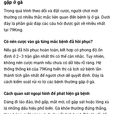
gặp ở gà
Trong quá trình theo dõi và đặt cược, người chơi mới
thường có nhiều thắc mắc liên quan đến bệnh lý ở gà. Dưới
đây là phần giải đáp các câu hỏi được gửi về nhiều nhất
tại 79King.
Có nên cược vào gà từng mắc bệnh đã hồi phục?
Nếu gà đã hồi phục hoàn toàn, kết hợp có phong độ ổn
định ở 2–3 trận gần nhất thì có thể cân nhắc. Tuy nhiên,
không nên cược mạnh nếu chưa có dữ liệu rõ ràng. Hệ
thống thống kê của 79King hiển thị cả lịch sử bệnh lẫn
thành tích gần nhất để người chơi dễ quyết định. Đây là
cách kiểm soát rủi ro từ các bệnh thường gặp ở gà.
Cách quan sát ngoại hình để phát hiện gà bệnh
Dáng đi lảo đảo, thở gấp, mắt mờ, cổ gập sát hoặc lông xù
là những dấu hiệu phổ biến. Gà khỏe thường đứng thẳng,