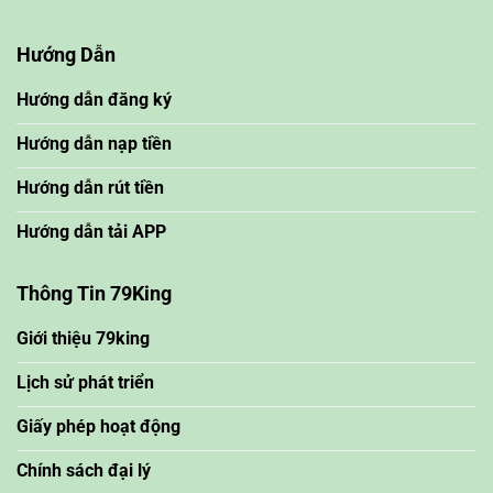
Hướng Dẫn
Hướng dẫn đăng ký
Hướng dẫn nạp tiền
Hướng dẫn rút tiền
Hướng dẫn tải APP
Thông Tin 79King
Giới thiệu 79king
Lịch sử phát triển
Giấy phép hoạt động
Chính sách đại lý