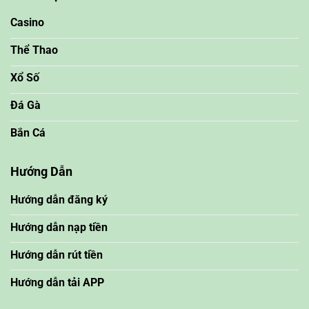
Casino
Thể Thao
Xổ Số
Đá Gà
Bắn Cá
Hướng Dẫn
Hướng dẫn đăng ký
Hướng dẫn nạp tiền
Hướng dẫn rút tiền
Hướng dẫn tải APP