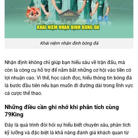
Khái niệm nhận định bóng đá
Nhận định
không chỉ giúp bạn hiểu sâu về trận đấu, mà
còn là công cụ hỗ trợ để nắm bắt những cơ hội vào tiền có
lợi nhuận cao. Vì thế, học cách đọc, hiểu
thông tin bóng đá
là bước đầu tiên nếu bạn muốn đi đường dài trong lĩnh vực
cá cược thể thao.
Những điều cần ghi nhớ khi phân tích cùng
79King
Đây là quá trình đòi hỏi sự hiểu biết chuyên sâu, phân tích
kỹ lưỡng và đặc biệt là khả năng đánh giá khách quan từ