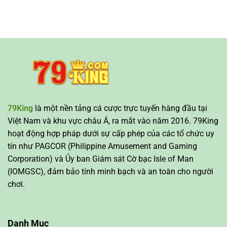
Seattle
Sounders
Ngày
16/06
79King
là một nền tảng cá cược trực tuyến hàng đầu tại
Việt Nam và khu vực châu Á, ra mắt vào năm 2016. 79King
hoạt động hợp pháp dưới sự cấp phép của các tổ chức uy
tín như PAGCOR (Philippine Amusement and Gaming
Corporation) và Ủy ban Giám sát Cờ bạc Isle of Man
(IOMGSC), đảm bảo tính minh bạch và an toàn cho người
chơi.
Danh Mục