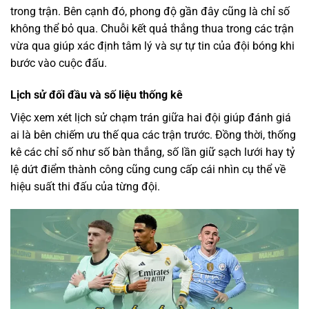
trong trận. Bên cạnh đó, phong độ gần đây cũng là chỉ số
không thể bỏ qua. Chuỗi kết quả thắng thua trong các trận
vừa qua giúp xác định tâm lý và sự tự tin của đội bóng khi
bước vào cuộc đấu.
Lịch sử đối đầu và số liệu thống kê
Việc xem xét lịch sử chạm trán giữa hai đội giúp đánh giá
ai là bên chiếm ưu thế qua các trận trước. Đồng thời, thống
kê các chỉ số như số bàn thắng, số lần giữ sạch lưới hay tỷ
lệ dứt điểm thành công cũng cung cấp cái nhìn cụ thể về
hiệu suất thi đấu của từng đội.