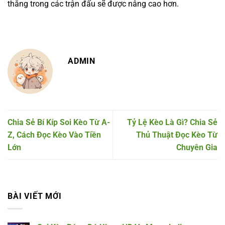
thắng trong các trận đấu sẽ được nâng cao hơn.
ADMIN
Chia Sẻ Bí Kíp Soi Kèo Từ A-
Tỷ Lệ Kèo Là Gì? Chia Sẻ
Z, Cách Đọc Kèo Vào Tiền
Thủ Thuật Đọc Kèo Từ
Lớn
Chuyên Gia
BÀI VIẾT MỚI