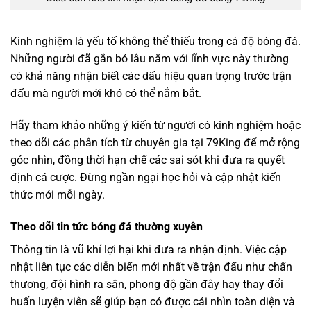
Kinh nghiệm là yếu tố không thể thiếu trong cá độ bóng đá.
Những người đã gắn bó lâu năm với lĩnh vực này thường
có khả năng nhận biết các dấu hiệu quan trọng trước trận
đấu mà người mới khó có thể nắm bắt.
Hãy tham khảo những ý kiến từ người có kinh nghiệm hoặc
theo dõi các phân tích từ chuyên gia tại 79King để mở rộng
góc nhìn, đồng thời hạn chế các sai sót khi đưa ra quyết
định cá cược. Đừng ngần ngại học hỏi và cập nhật kiến
thức mới mỗi ngày.
Theo dõi tin tức bóng đá thường xuyên
Thông tin là vũ khí lợi hại khi đưa ra
nhận định
. Việc cập
nhật liên tục các diễn biến mới nhất về trận đấu như chấn
thương, đội hình ra sân, phong độ gần đây hay thay đổi
huấn luyện viên sẽ giúp bạn có được cái nhìn toàn diện và