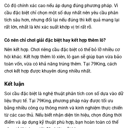
Có độ chính xác cao nếu áp dụng đúng phương pháp. Vì
cầu đặc biệt chỉ chọn một số duy nhất nên yêu cầu phân
tích sâu hơn, nhưng đổi lại nếu đúng thì kết quả mang lại
rất lớn, nhất là khi xác suất khớp vị trí rất rõ.
Có nên chỉ chơi giải đặc biệt hay kết hợp thêm lô?
Nên kết hợp. Chơi riêng cầu đặc biệt có thể bỏ lỡ nhiều cơ
hội khác. Kết hợp thêm lô xiên, lô gan sẽ giúp bạn vừa bảo
toàn vốn, vừa có khả năng trúng thêm. Tại 79King, cách
chơi kết hợp được khuyên dùng nhiều nhất.
Kết luận
Soi cầu đặc biệt là nghệ thuật phân tích con số dựa vào dữ
liệu thực tế. Tại 79King, phương pháp này được tối ưu
bằng nhiều công cụ thông minh và kinh nghiệm thực chiến
từ các cao thủ. Nếu biết nhận diện tín hiệu, chọn đúng thời
điểm và áp dụng kỹ thuật phù hợp, bạn hoàn toàn có thể