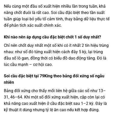
Nếu cùng một đầu số xuất hiện nhiều lần trong tuần, khả
năng chốt đuôi là rất cao. Soi cầu đặc biệt theo tần suất
tuần giúp loại bỏ yếu tố cảm tính, thay bằng dữ liệu thực tế
để phân tích xác suất chính xác.
Khi nào nên áp dụng cầu đặc biệt chốt 1 số duy nhất?
Chỉ nên chốt duy nhất một số khi có ít nhất 2 tín hiệu trùng
nhau: như số đó từng xuất hiện cách đây 5 kỳ, lại trùng
đầu số lô gan, đồng thời có biểu đồ dao động tăng. Đó là
lúc cầu mạnh – cơ hội cao.
Soi cầu đặc biệt tại 79King theo bảng đối xứng số ngẫu
nhiên
Bảng đối xứng cho thấy mối liên hệ giữa các số như 13–
31, 46–64. Khi một số đối xứng xuất hiện, cặp còn lại có
khả năng cao xuất hiện ở cầu đặc biệt sau 1–2 kỳ. Đây là
kỹ thuật ít dùng nhưng tỷ lệ ăn cao nếu kết hợp đúng.