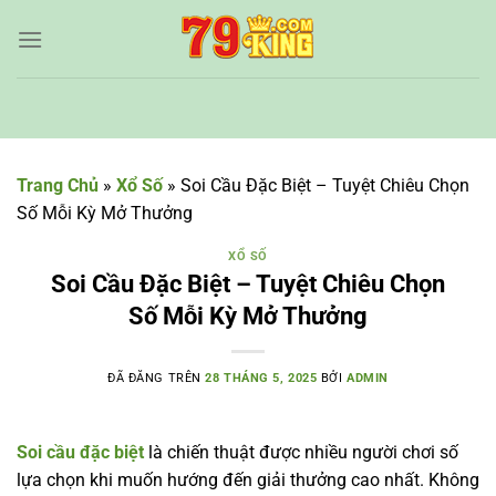
Chuyển
đến
nội
dung
Trang Chủ
»
Xổ Số
»
Soi Cầu Đặc Biệt – Tuyệt Chiêu Chọn
Số Mỗi Kỳ Mở Thưởng
XỔ SỐ
Soi Cầu Đặc Biệt – Tuyệt Chiêu Chọn
Số Mỗi Kỳ Mở Thưởng
ĐÃ ĐĂNG TRÊN
28 THÁNG 5, 2025
BỞI
ADMIN
Soi cầu đặc biệt
là chiến thuật được nhiều người chơi số
lựa chọn khi muốn hướng đến giải thưởng cao nhất. Không