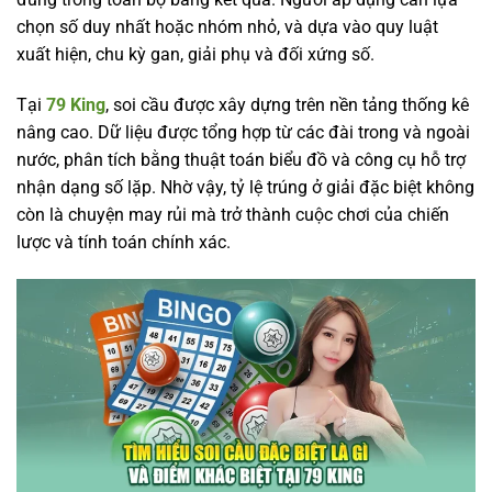
chọn số duy nhất hoặc nhóm nhỏ, và dựa vào quy luật
xuất hiện, chu kỳ gan, giải phụ và đối xứng số.
Tại
79 King
, soi cầu được xây dựng trên nền tảng thống kê
nâng cao. Dữ liệu được tổng hợp từ các đài trong và ngoài
nước, phân tích bằng thuật toán biểu đồ và công cụ hỗ trợ
nhận dạng số lặp. Nhờ vậy, tỷ lệ trúng ở giải đặc biệt không
còn là chuyện may rủi mà trở thành cuộc chơi của chiến
lược và tính toán chính xác.