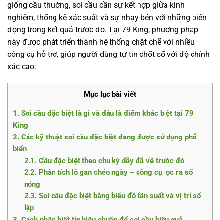
giống cầu thường, soi cầu cần sự kết hợp giữa kinh
nghiệm, thống kê xác suất và sự nhạy bén với những biến
động trong kết quả trước đó. Tại 79 King, phương pháp
này được phát triển thành hệ thống chặt chẽ với nhiều
công cụ hỗ trợ, giúp người dùng tự tin chốt số với độ chính
xác cao.
Mục lục bài viết
1.
Soi cầu đặc biệt là gì và đâu là điểm khác biệt tại 79
King
2.
Các kỹ thuật soi cầu đặc biệt đang được sử dụng phổ
biến
2.1.
Cầu đặc biệt theo chu kỳ dãy đã về trước đó
2.2.
Phân tích lô gan chéo ngày – công cụ lọc ra số
nóng
2.3.
Soi cầu đặc biệt bằng biểu đồ tần suất và vị trí số
lặp
3.
Cách nhận biết tín hiệu chuẩn để soi cầu hiệu quả