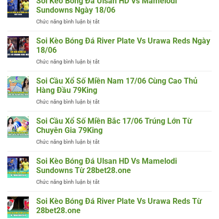
Soi Kèo Bóng Đá Ulsan HD Vs Mamelodi
Sundowns Ngày 18/06
ở
Chức năng bình luận bị tắt
Soi
Kèo
Soi Kèo Bóng Đá River Plate Vs Urawa Reds Ngày
Bóng
18/06
Đá
ở
Chức năng bình luận bị tắt
Ulsan
Soi
HD
Kèo
Soi Cầu Xổ Số Miền Nam 17/06 Cùng Cao Thủ
Vs
Bóng
Mamelodi
Hàng Đầu 79King
Đá
Sundowns
ở
Chức năng bình luận bị tắt
River
Ngày
Soi
Plate
18/06
Cầu
Soi Cầu Xổ Số Miền Bắc 17/06 Trúng Lớn Từ
Vs
Xổ
Urawa
Chuyên Gia 79King
Số
Reds
ở
Chức năng bình luận bị tắt
Miền
Ngày
Soi
Nam
18/06
Cầu
Soi Kèo Bóng Đá Ulsan HD Vs Mamelodi
17/06
Xổ
Cùng
Sundowns Từ 28bet28.one
Số
Cao
ở
Chức năng bình luận bị tắt
Miền
Thủ
Soi
Bắc
Hàng
Kèo
Soi Kèo Bóng Đá River Plate Vs Urawa Reds Từ
17/06
Đầu
Bóng
Trúng
28bet28.one
79King
Đá
Lớn