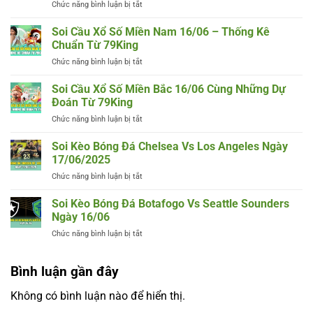
ở
Chức năng bình luận bị tắt
Ulsan
Từ
Soi
HD
Chuyên
Kèo
Soi Cầu Xổ Số Miền Nam 16/06 – Thống Kê
Vs
Gia
Bóng
Mamelodi
Chuẩn Từ 79King
79King
Đá
Sundowns
ở
Chức năng bình luận bị tắt
River
Từ
Soi
Plate
28bet28.one
Cầu
Soi Cầu Xổ Số Miền Bắc 16/06 Cùng Những Dự
Vs
Xổ
Urawa
Đoán Từ 79King
Số
Reds
ở
Chức năng bình luận bị tắt
Miền
Từ
Soi
Nam
28bet28.one
Cầu
Soi Kèo Bóng Đá Chelsea Vs Los Angeles Ngày
16/06
Xổ
–
17/06/2025
Số
Thống
ở
Chức năng bình luận bị tắt
Miền
Kê
Soi
Bắc
Chuẩn
Kèo
Soi Kèo Bóng Đá Botafogo Vs Seattle Sounders
16/06
Từ
Bóng
Cùng
Ngày 16/06
79King
Đá
Những
ở
Chức năng bình luận bị tắt
Chelsea
Dự
Soi
Vs
Đoán
Kèo
Los
Từ
Bình luận gần đây
Bóng
Angeles
79King
Đá
Ngày
Botafogo
Không có bình luận nào để hiển thị.
17/06/2025
Vs