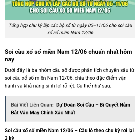
Tổng hợp chu kỳ lặp các bộ số từ ngày 05–11/06 cho soi cầu
xổ số miền Nam 12/06
Soi cầu xổ số miền Nam 12/06 chuẩn nhất hôm
nay
Dưới đây là ba nhóm cầu số được phân tích chuyên sâu từ
soi cầu xổ số miền Nam 12/06, chia theo đặc điểm vận
hành và khả năng sinh lợi rõ rệt. Cụ thể như sau:
Bài Viết Liên Quan:
Dự Đoán Soi Cầu – Bí Quyết Nắm
Bắt Vận May Chính Xác Nhất
Soi cầu xổ số miền Nam 12/06 – Cầu lô theo chu kỳ rơi lại
3 kỳ