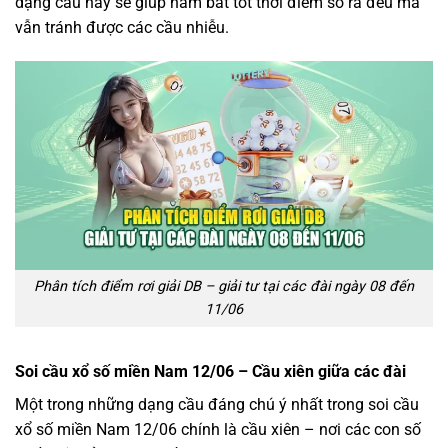
dạng cầu này sẽ giúp nắm bắt tốt thời điểm số ra đều mà
vẫn tránh được các cầu nhiễu.
Phân tích điểm rơi giải DB – giải tư tại các đài ngày 08 đến
11/06
Soi cầu xổ số miền Nam 12/06 – Cầu xiên giữa các đài
Một trong những dạng cầu đáng chú ý nhất trong soi cầu
xổ số miền Nam 12/06 chính là cầu xiên – nơi các con số