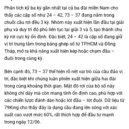
Phân tích kỹ ba kỳ gần nhất tại cả ba đài miền Nam cho
thấy các cặp số như 24 – 42, 73 – 37 đang nằm trong
chuỗi cầu rơi đều 3 kỳ. Nhóm này xuất hiện lần đầu tại giải
phụ và duy trì độ phủ liên tục tại giải 3 và 5, tạo thành chu
kỳ rơi cực kỳ ổn định. Đặc biệt, 24 – 42 là cặp số đang giữ
vị trí trung tâm trong bảng ghép số từ TP.HCM và Đồng
Tháp, mở ra khả năng xuất hiện kép hoặc chạm đầu –
đuôi trong cùng kỳ.
Bên cạnh đó, 73 – 37 thể hiện rõ nét vai trò của cầu đảo vị
trí, đặc biệt khi chúng luân phiên xuất hiện giữa hai đài
trong cùng khoảng thời gian. Mật độ rơi của bộ số này
không chỉ dày mà còn mang tính ổn định cao, phù hợp với
các chiến lược đánh dàn hoặc lót đầu – lót đuôi. Dữ liệu từ
79King cho thấy đây là dạng cầu đang lên sóng với xác
suất cao vượt mức 60%, rất thích hợp để đầu tư mạnh
trong ngày 12/06.