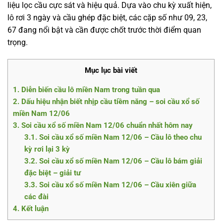
liệu lọc cầu cực sát và hiệu quả. Dựa vào chu kỳ xuất hiện,
lô rơi 3 ngày và cầu ghép đặc biệt, các cặp số như 09, 23,
67 đang nổi bật và cần được chốt trước thời điểm quan
trọng.
Mục lục bài viết
1.
Diễn biến cầu lô miền Nam trong tuần qua
2.
Dấu hiệu nhận biết nhịp cầu tiềm năng – soi cầu xổ số
miền Nam 12/06
3.
Soi cầu xổ số miền Nam 12/06 chuẩn nhất hôm nay
3.1.
Soi cầu xổ số miền Nam 12/06 – Cầu lô theo chu
kỳ rơi lại 3 kỳ
3.2.
Soi cầu xổ số miền Nam 12/06 – Cầu lô bám giải
đặc biệt – giải tư
3.3.
Soi cầu xổ số miền Nam 12/06 – Cầu xiên giữa
các đài
4.
Kết luận