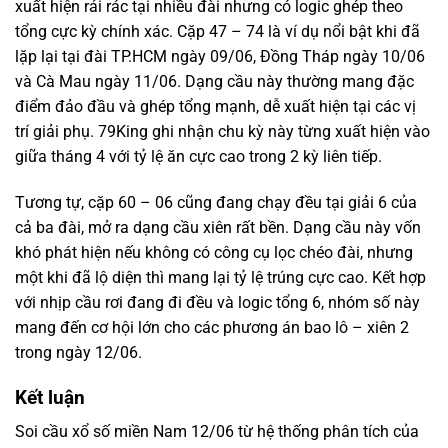
xuất hiện rải rác tại nhiều đài nhưng có logic ghép theo
tổng cực kỳ chính xác. Cặp 47 – 74 là ví dụ nổi bật khi đã
lặp lại tại đài TP.HCM ngày 09/06, Đồng Tháp ngày 10/06
và Cà Mau ngày 11/06. Dạng cầu này thường mang đặc
điểm đảo đầu và ghép tổng mạnh, dễ xuất hiện tại các vị
trí giải phụ. 79King ghi nhận chu kỳ này từng xuất hiện vào
giữa tháng 4 với tỷ lệ ăn cực cao trong 2 kỳ liên tiếp.
Tương tự, cặp 60 – 06 cũng đang chạy đều tại giải 6 của
cả ba đài, mở ra dạng cầu xiên rất bền. Dạng cầu này vốn
khó phát hiện nếu không có công cụ lọc chéo đài, nhưng
một khi đã lộ diện thì mang lại tỷ lệ trúng cực cao. Kết hợp
với nhịp cầu rơi đang đi đều và logic tổng 6, nhóm số này
mang đến cơ hội lớn cho các phương án bao lô – xiên 2
trong ngày 12/06.
Kết luận
Soi cầu xổ số miền Nam 12/06 từ hệ thống phân tích của