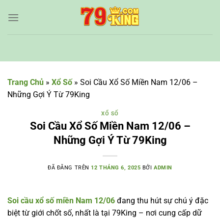
Chuyển
đến
nội
dung
Trang Chủ
»
Xổ Số
»
Soi Cầu Xổ Số Miền Nam 12/06 –
Những Gợi Ý Từ 79King
XỔ SỐ
Soi Cầu Xổ Số Miền Nam 12/06 –
Những Gợi Ý Từ 79King
ĐÃ ĐĂNG TRÊN
12 THÁNG 6, 2025
BỞI
ADMIN
Soi cầu xổ số miền Nam 12/06
đang thu hút sự chú ý đặc
biệt từ giới chốt số, nhất là tại 79King – nơi cung cấp dữ