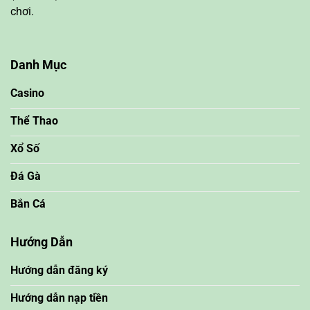
chơi.
Danh Mục
Casino
Thể Thao
Xổ Số
Đá Gà
Bắn Cá
Hướng Dẫn
Hướng dẫn đăng ký
Hướng dẫn nạp tiền