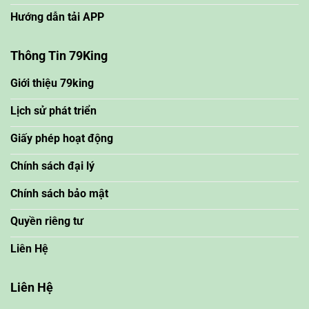
Hướng dẫn tải APP
Thông Tin 79King
Giới thiệu 79king
Lịch sử phát triển
Giấy phép hoạt động
Chính sách đại lý
Chính sách bảo mật
Quyền riêng tư
Liên Hệ
Liên Hệ