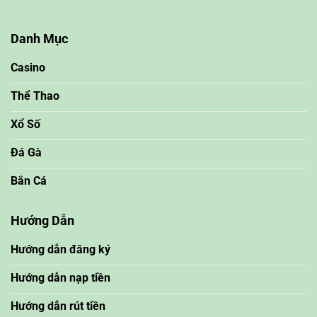
Danh Mục
Casino
Thể Thao
Xổ Số
Đá Gà
Bắn Cá
Hướng Dẫn
Hướng dẫn đăng ký
Hướng dẫn nạp tiền
Hướng dẫn rút tiền