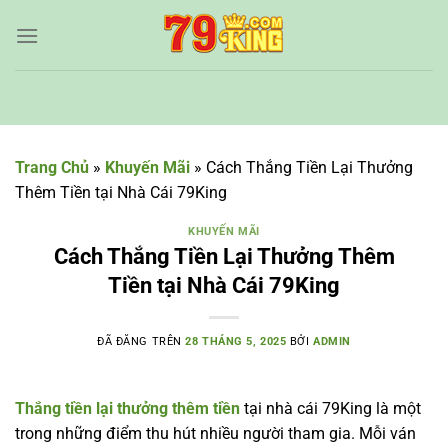
Chuyển
đến
nội
dung
Trang Chủ
»
Khuyến Mãi
»
Cách Thắng Tiền Lại Thưởng
Thêm Tiền tại Nhà Cái 79King
KHUYẾN MÃI
Cách Thắng Tiền Lại Thưởng Thêm
Tiền tại Nhà Cái 79King
ĐÃ ĐĂNG TRÊN
28 THÁNG 5, 2025
BỞI
ADMIN
Thắng tiền lại thưởng thêm tiền
tại nhà cái 79King là một
trong những điểm thu hút nhiều người tham gia. Mỗi ván