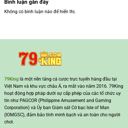
Bình luận gần đây
Bóng
Angeles
79King
Đá
Ngày
Botafogo
Không có bình luận nào để hiển thị.
17/06/2025
Vs
Seattle
Sounders
Ngày
16/06
79King
là một nền tảng cá cược trực tuyến hàng đầu tại
Việt Nam và khu vực châu Á, ra mắt vào năm 2016. 79King
hoạt động hợp pháp dưới sự cấp phép của các tổ chức uy
tín như PAGCOR (Philippine Amusement and Gaming
Corporation) và Ủy ban Giám sát Cờ bạc Isle of Man
(IOMGSC), đảm bảo tính minh bạch và an toàn cho người
chơi.