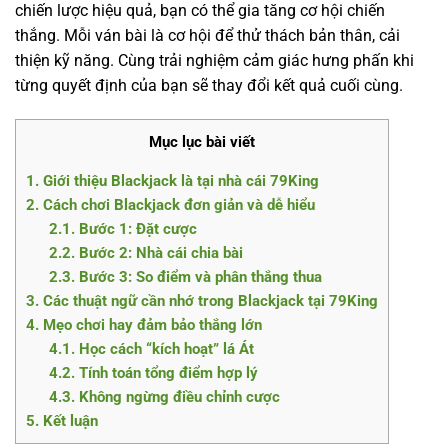
chiến lược hiệu quả, bạn có thể gia tăng cơ hội chiến
thắng. Mỗi ván bài là cơ hội để thử thách bản thân, cải
thiện kỹ năng. Cùng trải nghiệm cảm giác hưng phấn khi
từng quyết định của bạn sẽ thay đổi kết quả cuối cùng.
Mục lục bài viết
1.
Giới thiệu Blackjack là tại nhà cái 79King
2.
Cách chơi Blackjack đơn giản và dễ hiểu
2.1.
Bước 1: Đặt cược
2.2.
Bước 2: Nhà cái chia bài
2.3.
Bước 3: So điểm và phân thắng thua
3.
Các thuật ngữ cần nhớ trong Blackjack tại 79King
4.
Mẹo chơi hay đảm bảo thắng lớn
4.1.
Học cách “kích hoạt” lá Át
4.2.
Tính toán tổng điểm hợp lý
4.3.
Không ngừng điều chỉnh cược
5.
Kết luận