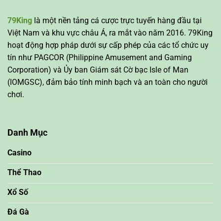
79King
là một nền tảng cá cược trực tuyến hàng đầu tại
Việt Nam và khu vực châu Á, ra mắt vào năm 2016. 79King
hoạt động hợp pháp dưới sự cấp phép của các tổ chức uy
tín như PAGCOR (Philippine Amusement and Gaming
Corporation) và Ủy ban Giám sát Cờ bạc Isle of Man
(IOMGSC), đảm bảo tính minh bạch và an toàn cho người
chơi.
Danh Mục
Casino
Thể Thao
Xổ Số
Đá Gà