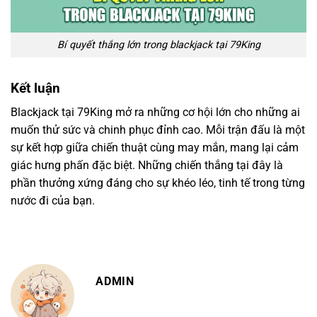
Bí quyết thắng lớn trong blackjack tại 79King
Kết luận
Blackjack tại 79King mở ra những cơ hội lớn cho những ai
muốn thử sức và chinh phục đỉnh cao. Mỗi trận đấu là một
sự kết hợp giữa chiến thuật cùng may mắn, mang lại cảm
giác hưng phấn đặc biệt. Những chiến thắng tại đây là
phần thưởng xứng đáng cho sự khéo léo, tinh tế trong từng
nước đi của bạn.
ADMIN