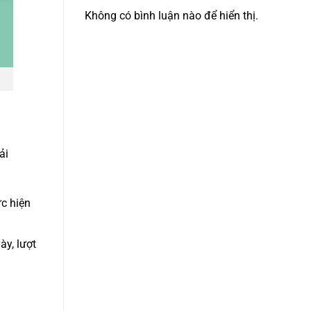
Botafogo
Không có bình luận nào để hiển thị.
Vs
Seattle
Sounders
Ngày
16/06
ải
ực hiện
ày, lượt