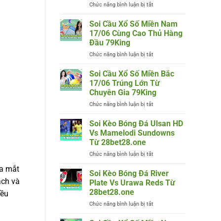
ở
Chức năng bình luận bị tắt
HD
Soi
Vs
Kèo
Mamelodi
Soi Cầu Xổ Số Miền Nam
Bóng
Sundowns
17/06 Cùng Cao Thủ Hàng
Đá
Ngày
Đầu 79King
River
18/06
ở
Chức năng bình luận bị tắt
Plate
Soi
Vs
Cầu
Urawa
Soi Cầu Xổ Số Miền Bắc
Xổ
Reds
17/06 Trúng Lớn Từ
Số
Ngày
Chuyên Gia 79King
Miền
18/06
ở
Chức năng bình luận bị tắt
Nam
Soi
17/06
Cầu
Cùng
Soi Kèo Bóng Đá Ulsan HD
Xổ
Cao
Vs Mamelodi Sundowns
Số
Thủ
Từ 28bet28.one
Miền
Hàng
ở
Chức năng bình luận bị tắt
Bắc
Đầu
Soi
17/06
79King
ra mắt
Kèo
Trúng
Soi Kèo Bóng Đá River
Bóng
Lớn
ách và
Plate Vs Urawa Reds Từ
Đá
Từ
28bet28.one
iều
Ulsan
Chuyên
ở
Chức năng bình luận bị tắt
HD
Gia
Soi
Vs
79King
Kèo
Mamelodi