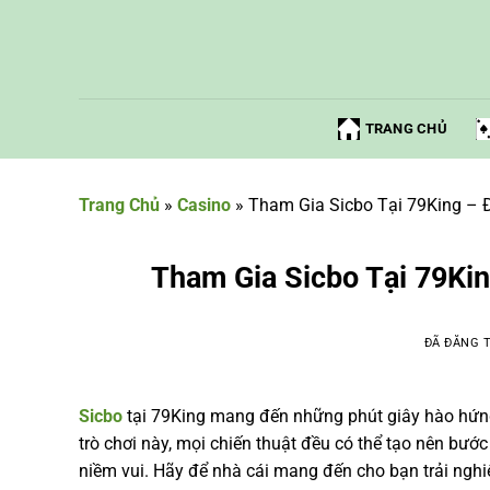
Chuyển
đến
nội
dung
TRANG CHỦ
Trang Chủ
»
Casino
»
Tham Gia Sicbo Tại 79King –
Tham Gia Sicbo Tại 79Ki
ĐÃ ĐĂNG 
Sicbo
tại 79King mang đến những phút giây hào hứng,
trò chơi này, mọi chiến thuật đều có thể tạo nên bước
niềm vui. Hãy để nhà cái mang đến cho bạn trải nghi