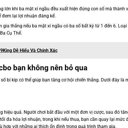
ng lớn khi ba mặt xí ngầu đều xuất hiện đúng con số mà thành 
 đem lại lợi nhuận đáng kể.
m gia thắng nếu ba mặt xí ngầu có ba số bất kỳ từ 1 đến 6. Loại
Ba Cụ Thể.
79King Dễ Hiểu Và Chính Xác
Sicbo bạn không nên bỏ qua
 số bí kíp có thể giúp bạn tăng cơ hội chiến thắng. Dưới đây là 
hiệu quả. Người chơi bắt đầu với một đơn vị cược, sau đó tăng
tối đa hóa lợi nhuận, trong khi nếu thua, bạn cần quay lại mức 
hù hợp với những ai thích ổn định trong quá trình tham gia.