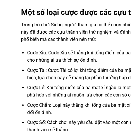
Một số loại cược được các cựu 
Trong trò chơi Sicbo, người tham gia có thể chọn nhiề
này đã được các cựu thành viên thử nghiệm và đánh g
phổ biến mà các thành viên nên thử:
Cược Xỉu
: Cược Xỉu sẽ thắng khi tổng điểm của b
cho những ai ưa thích sự ổn định.
Cược Tài
: Cược Tài có lợi khi tổng điểm của ba 
hiện, lựa chọn này sẽ mang lại phần thưởng hấp d
Cược Lẻ
: Khi tổng điểm của ba mặt xí ngầu là một t
phù hợp với những ai muốn lựa chọn các con số có
Cược Chẵn
: Loại này thắng khi tổng của ba mặt xí 
đối ổn định.
Cược Số
: Cách chơi này yêu cầu đặt vào một con s
thành viên sẽ thắng.