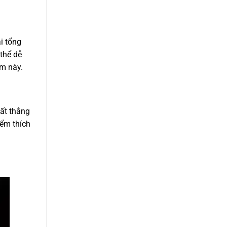
i tổng
 thể dễ
ểm này.
uất thắng
iểm thích