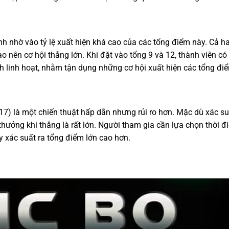
h nhờ vào tỷ lệ xuất hiện khá cao của các tổng điểm này. Cả ha
o nên cơ hội thắng lớn. Khi đặt vào tổng 9 và 12, thành viên có
h linh hoạt, nhằm tận dụng những cơ hội xuất hiện các tổng đi
17) là một chiến thuật hấp dẫn nhưng rủi ro hơn. Mặc dù xác s
ởng khi thắng là rất lớn. Người tham gia cần lựa chọn thời đ
y xác suất ra tổng điểm lớn cao hơn.