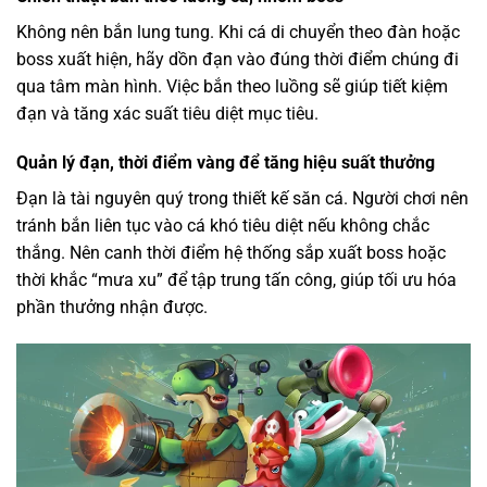
Không nên bắn lung tung. Khi cá di chuyển theo đàn hoặc
boss xuất hiện, hãy dồn đạn vào đúng thời điểm chúng đi
qua tâm màn hình. Việc bắn theo luồng sẽ giúp tiết kiệm
đạn và tăng xác suất tiêu diệt mục tiêu.
Quản lý đạn, thời điểm vàng để tăng hiệu suất thưởng
Đạn là tài nguyên quý trong thiết kế săn cá. Người chơi nên
tránh bắn liên tục vào cá khó tiêu diệt nếu không chắc
thắng. Nên canh thời điểm hệ thống sắp xuất boss hoặc
thời khắc “mưa xu” để tập trung tấn công, giúp tối ưu hóa
phần thưởng nhận được.