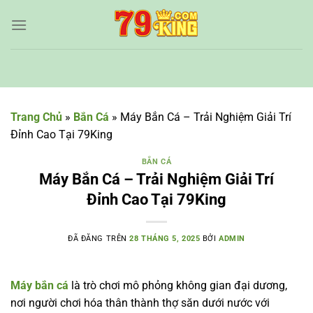
Chuyển
đến
nội
dung
Trang Chủ
»
Bắn Cá
»
Máy Bắn Cá – Trải Nghiệm Giải Trí
Đỉnh Cao Tại 79King
BẮN CÁ
Máy Bắn Cá – Trải Nghiệm Giải Trí
Đỉnh Cao Tại 79King
ĐÃ ĐĂNG TRÊN
28 THÁNG 5, 2025
BỞI
ADMIN
Máy bắn cá
là trò chơi mô phỏng không gian đại dương,
nơi người chơi hóa thân thành thợ săn dưới nước với