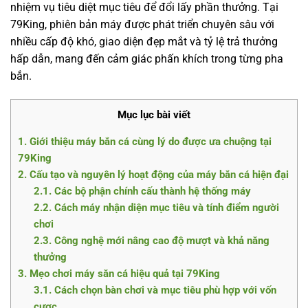
nhiệm vụ tiêu diệt mục tiêu để đổi lấy phần thưởng. Tại
79King, phiên bản máy được phát triển chuyên sâu với
nhiều cấp độ khó, giao diện đẹp mắt và tỷ lệ trả thưởng
hấp dẫn, mang đến cảm giác phấn khích trong từng pha
bắn.
Mục lục bài viết
1.
Giới thiệu máy bắn cá cùng lý do được ưa chuộng tại
79King
2.
Cấu tạo và nguyên lý hoạt động của máy bắn cá hiện đại
2.1.
Các bộ phận chính cấu thành hệ thống máy
2.2.
Cách máy nhận diện mục tiêu và tính điểm người
chơi
2.3.
Công nghệ mới nâng cao độ mượt và khả năng
thưởng
3.
Mẹo chơi máy săn cá hiệu quả tại 79King
3.1.
Cách chọn bàn chơi và mục tiêu phù hợp với vốn
cược