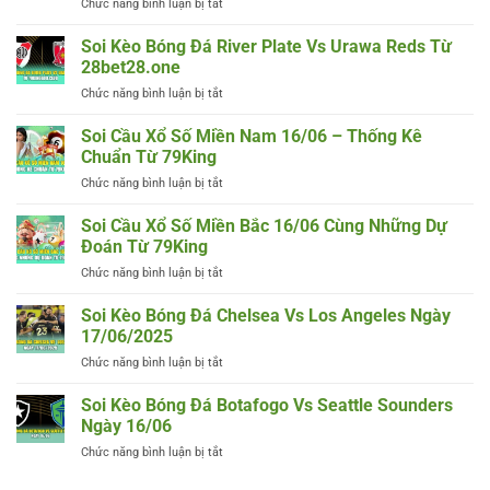
ở
Chức năng bình luận bị tắt
Miền
Thủ
Soi
Bắc
Hàng
Kèo
Soi Kèo Bóng Đá River Plate Vs Urawa Reds Từ
17/06
Đầu
Bóng
Trúng
28bet28.one
79King
Đá
Lớn
ở
Chức năng bình luận bị tắt
Ulsan
Từ
Soi
HD
Chuyên
Kèo
Soi Cầu Xổ Số Miền Nam 16/06 – Thống Kê
Vs
Gia
Bóng
Mamelodi
Chuẩn Từ 79King
79King
Đá
Sundowns
ở
Chức năng bình luận bị tắt
River
Từ
Soi
Plate
28bet28.one
Cầu
Soi Cầu Xổ Số Miền Bắc 16/06 Cùng Những Dự
Vs
Xổ
Urawa
Đoán Từ 79King
Số
Reds
ở
Chức năng bình luận bị tắt
Miền
Từ
Soi
Nam
28bet28.one
Cầu
Soi Kèo Bóng Đá Chelsea Vs Los Angeles Ngày
16/06
Xổ
–
17/06/2025
Số
Thống
ở
Chức năng bình luận bị tắt
Miền
Kê
Soi
Bắc
Chuẩn
Kèo
Soi Kèo Bóng Đá Botafogo Vs Seattle Sounders
16/06
Từ
Bóng
Cùng
Ngày 16/06
79King
Đá
Những
ở
Chức năng bình luận bị tắt
Chelsea
Dự
Soi
Vs
Đoán
Kèo