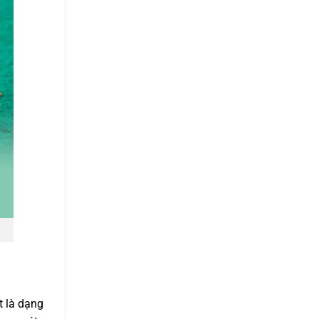
t là dạng