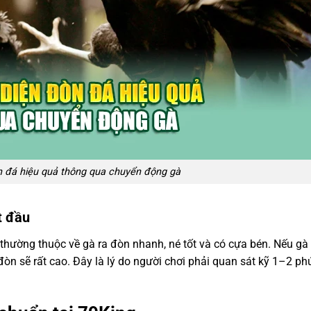
 đá hiệu quả thông qua chuyển động gà
t đầu
g thường thuộc về gà ra đòn nhanh, né tốt và có cựa bén. Nếu g
òn sẽ rất cao. Đây là lý do người chơi phải quan sát kỹ 1–2 ph