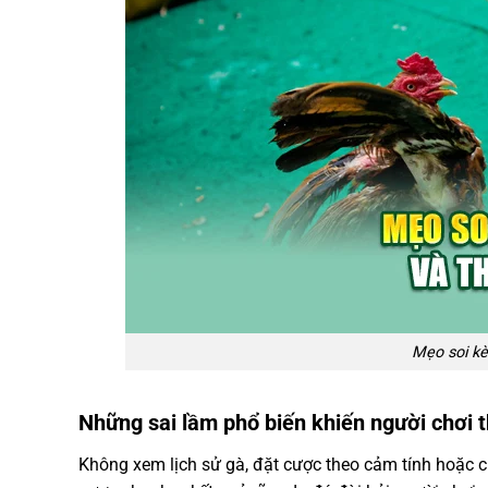
Mẹo soi kèo
Những sai lầm phổ biến khiến người chơi 
Không xem lịch sử gà, đặt cược theo cảm tính hoặc ch