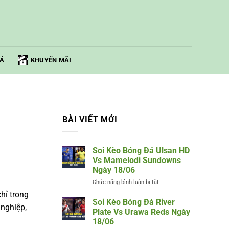
CÁ
KHUYẾN MÃI
BÀI VIẾT MỚI
Soi Kèo Bóng Đá Ulsan HD
Vs Mamelodi Sundowns
Ngày 18/06
ở
Chức năng bình luận bị tắt
Soi
chỉ trong
Kèo
Soi Kèo Bóng Đá River
 nghiệp,
Bóng
Plate Vs Urawa Reds Ngày
Đá
18/06
Ulsan