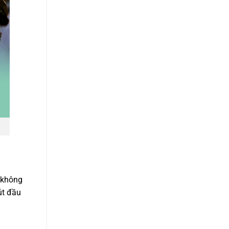
à không
út đầu