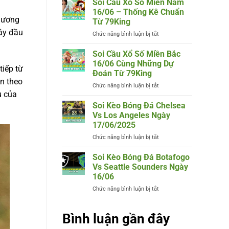
Soi Cầu Xổ Số Miền Nam
Bóng
Sundowns
16/06 – Thống Kê Chuẩn
Đá
Từ
thương
Từ 79King
River
28bet28.one
iây đầu
ở
Chức năng bình luận bị tắt
Plate
Soi
Vs
Cầu
Urawa
Soi Cầu Xổ Số Miền Bắc
Xổ
Reds
16/06 Cùng Những Dự
tiếp từ
Số
Từ
Đoán Từ 79King
Miền
28bet28.one
ền theo
ở
Chức năng bình luận bị tắt
Nam
u của
Soi
16/06
Cầu
–
Soi Kèo Bóng Đá Chelsea
Xổ
Thống
Vs Los Angeles Ngày
Số
Kê
17/06/2025
Miền
Chuẩn
ở
Chức năng bình luận bị tắt
Bắc
Từ
Soi
16/06
79King
Kèo
Cùng
Soi Kèo Bóng Đá Botafogo
Bóng
Những
Vs Seattle Sounders Ngày
Đá
Dự
16/06
Chelsea
Đoán
ở
Chức năng bình luận bị tắt
Vs
Từ
Soi
Los
79King
Kèo
Angeles
Bình luận gần đây
Bóng
Ngày
Đá
17/06/2025