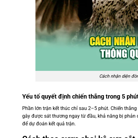
Cách nhận diện đòn
Yếu tố quyết định chiến thắng trong 5 phú
Phần lớn trận kết thúc chỉ sau 2–5 phút. Chiến thắn
gây được sát thương ngay từ đầu, khả năng bị phản đ
để dự đoán kết quả trận.