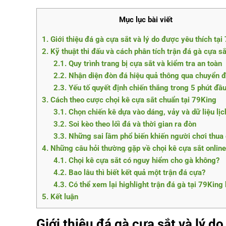
Mục lục bài viết
1.
Giới thiệu đá gà cựa sắt và lý do được yêu thích tại
2.
Kỹ thuật thi đấu và cách phân tích trận đá gà cựa sắ
2.1.
Quy trình trang bị cựa sắt và kiểm tra an toàn
2.2.
Nhận diện đòn đá hiệu quả thông qua chuyển 
2.3.
Yếu tố quyết định chiến thắng trong 5 phút đầ
3.
Cách theo cược chọi kê cựa sắt chuẩn tại 79King
3.1.
Chọn chiến kê dựa vào dáng, vảy và dữ liệu lịc
3.2.
Soi kèo theo lối đá và thời gian ra đòn
3.3.
Những sai lầm phổ biến khiến người chơi thua
4.
Những câu hỏi thường gặp về chọi kê cựa sắt online
4.1.
Chọi kê cựa sắt có nguy hiểm cho gà không?
4.2.
Bao lâu thì biết kết quả một trận đá cựa?
4.3.
Có thể xem lại highlight trận đá gà tại 79King
5.
Kết luận
Giới thiệu đá gà cựa sắt và lý d