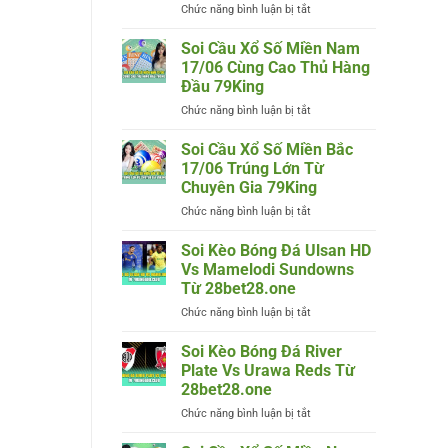
ở
Chức năng bình luận bị tắt
HD
Soi
Vs
Kèo
Mamelodi
Soi Cầu Xổ Số Miền Nam
Bóng
Sundowns
17/06 Cùng Cao Thủ Hàng
Đá
Ngày
Đầu 79King
River
18/06
ở
Chức năng bình luận bị tắt
Plate
Soi
Vs
Cầu
Urawa
Soi Cầu Xổ Số Miền Bắc
Xổ
Reds
17/06 Trúng Lớn Từ
Số
Ngày
Chuyên Gia 79King
Miền
18/06
ở
Chức năng bình luận bị tắt
Nam
Soi
17/06
Cầu
Cùng
Soi Kèo Bóng Đá Ulsan HD
Xổ
Cao
Vs Mamelodi Sundowns
Số
Thủ
Từ 28bet28.one
Miền
Hàng
ở
Chức năng bình luận bị tắt
Bắc
Đầu
Soi
17/06
79King
Kèo
Trúng
Soi Kèo Bóng Đá River
Bóng
Lớn
Plate Vs Urawa Reds Từ
Đá
Từ
28bet28.one
Ulsan
Chuyên
ở
Chức năng bình luận bị tắt
HD
Gia
Soi
Vs
79King
Kèo
Mamelodi