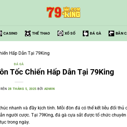
CASINO
THỂ THAO
XỔ SỐ
ĐÁ GÀ
BẮN 
hiến Hấp Dẫn Tại 79King
ĐÁ GÀ
ôn Tốc Chiến Hấp Dẫn Tại 79King
TRÊN
28 THÁNG 5, 2025
BỞI
ADMIN
thúc nhanh và đầy kịch tính. Mỗi đòn đá có thể kết liễu đối thủ 
i lẫn người cược. Tại 79King, đá gà cựa sắt được tổ chức chuyên
tục trong ngày.