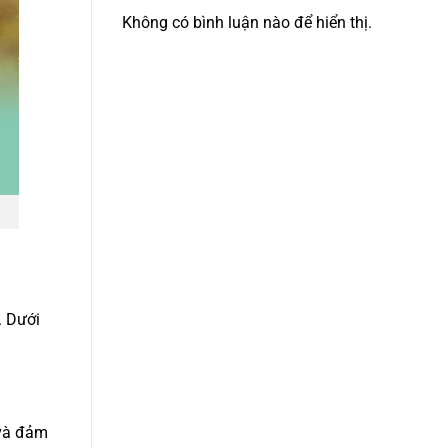
Botafogo
Không có bình luận nào để hiển thị.
Vs
Seattle
Sounders
Ngày
16/06
. Dưới
 và đảm