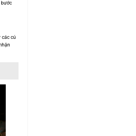
à bước
ý các cú
 nhận